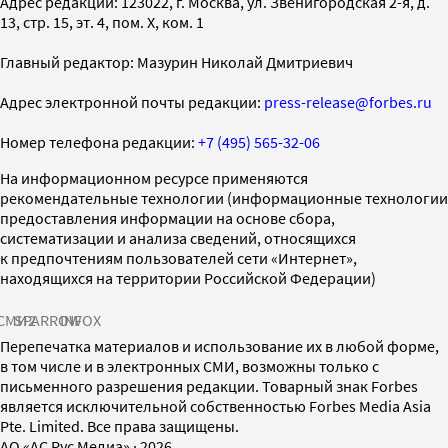
Адрес редакции: 123022, г. Москва, ул. Звенигородская 2-я, д.
13, стр. 15, эт. 4, пом. X, ком. 1
Главный редактор: Мазурин Николай Дмитриевич
Адрес электронной почты редакции:
press-release@forbes.ru
Номер телефона редакции:
+7 (495) 565-32-06
На информационном ресурсе применяются
рекомендательные технологии (информационные технологии
предоставления информации на основе сбора,
систематизации и анализа сведений, относящихся
к предпочтениям пользователей сети «Интернет»,
находящихся на территории Российской Федерации)
СМИ2
SPARROW
INFOX
Перепечатка материалов и использование их в любой форме,
в том числе и в электронных СМИ, возможны только с
письменного разрешения редакции. Товарный знак Forbes
является исключительной собственностью Forbes Media Asia
Pte. Limited. Все права защищены.
AO «АС Рус Медиа»
·
2026