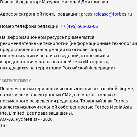
Главный редактор: Мазурин Николай Дмитриевич
Адрес электронной почты редакции:
press-release@forbes.ru
Номер телефона редакции:
+7 (495) 565-32-06
На информационном ресурсе применяются
рекомендательные технологии (информационные технологии
предоставления информации на основе сбора,
систематизации и анализа сведений, относящихся
к предпочтениям пользователей сети «Интернет»,
находящихся на территории Российской Федерации)
СМИ2
SPARROW
INFOX
Перепечатка материалов и использование их в любой форме,
в том числе и в электронных СМИ, возможны только с
письменного разрешения редакции. Товарный знак Forbes
является исключительной собственностью Forbes Media Asia
Pte. Limited. Все права защищены.
AO «АС Рус Медиа»
·
2026
16+