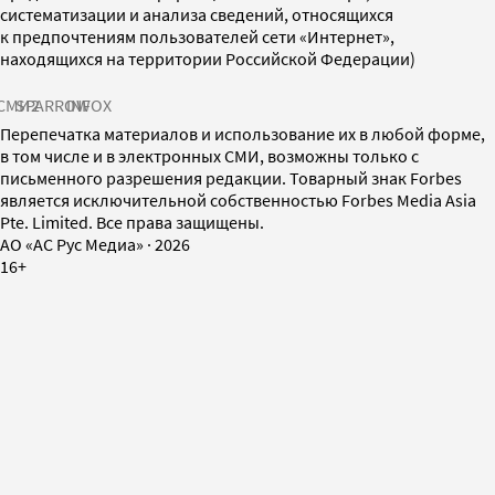
систематизации и анализа сведений, относящихся
к предпочтениям пользователей сети «Интернет»,
находящихся на территории Российской Федерации)
СМИ2
SPARROW
INFOX
Перепечатка материалов и использование их в любой форме,
в том числе и в электронных СМИ, возможны только с
письменного разрешения редакции. Товарный знак Forbes
является исключительной собственностью Forbes Media Asia
Pte. Limited. Все права защищены.
AO «АС Рус Медиа»
·
2026
16+