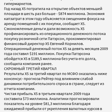
гипермаркетов.
Год назад X5 потратила на открытие объектов меньшей
площади в шесть раз больше - $874 миллиона. Экономия
капзатрат в этом году объясняется смещением фокуса на
аренду помещений с их покупки, сообщает Х5.
Сэкономленные деньги дали возможность Х5
профинансировать из операционного денежного потока
покупку розничной сети Патэрсон, прокомментировал
финансовый директор Х5 Евгений Корнилов.
Операционный денежный поток X5 за девять месяцев 2009
года составил $191 миллион. Покупка Патэрсона
обойдется Х5 в $189,5 миллиона без учета его долга,
сообщила компания ранее.
СКРОМНЫЙ ТРЕТИЙ КВАРТАЛ
Результаты Х5 за третий квартал по МСФО оказались ниже
консенсус- прогноза Рейтер под влиянием слабой
динамики потребительского спроса в стране, следует из
отчета компании.
Чистая прибыль Х5 в третьем квартале 2009 года
составила $73 миллиона. Аналитики прогнозировали
показатель на уровне $81,3 миллиона благодаря
ожидаемой прибыли от укрепления валютных курсов в