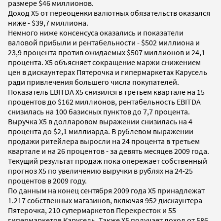
размере $46 миллионов.
Доход X5 от переоценки валютных обязательств оказался
ниже - $39,7 миллиона.
Немного ниже консенсуса оказались и показатели
валовой прибыли и рентабельности - $502 миллиона и
23,9 процента против ожидаемых $507 миллионов и 24,1
процента. Х5 объясняет сокращение маржи снижением
цен в дискаунтерах Пятерочка и гипермаркетах Карусель
ради привлечения большего числа покупателей.
Показатель EBITDA Х5 снизился в третьем квартале на 15
процентов до $162 миллионов, рентабельность EBITDA
снизилась на 100 базисных пунктов до 7,7 процента.
Выручка X5 в долларовом выражении снизилась на 4
процента до $2,1 миллиарда. В рублевом выражении
продажи ритейлера выросли на 24 процента в третьем
квартале и на 26 процентов - за девять месяцев 2009 года.
Текущий результат продаж пока опережает собственный
прогноз Х5 по увеличению выручки в рублях на 24-25
процентов в 2009 году.
По данным на конец сентября 2009 года X5 принадлежат
1.217 собственных магазинов, включая 952 дискаунтера
Пятерочка, 210 супермаркетов Перекресток и 55
гипермаркетов Карусель. Также X5 получает доход от 586