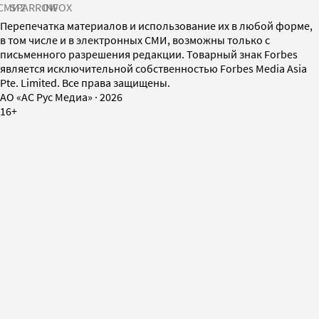
СМИ2
SPARROW
INFOX
Перепечатка материалов и использование их в любой форме,
в том числе и в электронных СМИ, возможны только с
письменного разрешения редакции. Товарный знак Forbes
является исключительной собственностью Forbes Media Asia
Pte. Limited. Все права защищены.
AO «АС Рус Медиа»
·
2026
16+