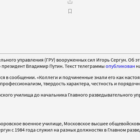
ельного управления (ГРУ) вооруженных сил Игорь Сергун. Об э
о президент Владимир Путин. Текст телеграммы
опубликован
н
ся в сообщении. «Коллеги и подчиненные знали его как насто
 профессионализм, твердость характера, честность и порядочн
овского училища до начальника Главного разведывательного 
суворовское военное училище, Московское высшее общевойско
гун с 1984 года служил на разных должностях в Главном разве