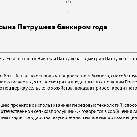
 сына Патрушева банкиром года
ета Безопасности Николая Патрушева – Дмитрий Патрушев – ст
работы банка по основным направлениям бизнеса, способству
и отмечается, что, несмотря на введенные в отношении Россе
ую поддержку сельского хозяйства, показав прирост кредитног
ацию проектов с использованием передовых технологий, спос
отечественной сельхозпродукции», - говорится в сообщении А
етных задач государства по ускорению темпов импортозамеще