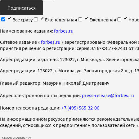
Подписаться
Все сразу
Еженедельная
Ежедневная
Ново
Наименование издания:
forbes.ru
Cетевое издание «
forbes.ru
» зарегистрировано Федеральной 
принятия решения о регистрации: серия Эл № ФС77-82431 от 23 
Адрес редакции, издателя: 123022, г. Москва, ул. Звенигородская 2-
Адрес редакции: 123022, г. Москва, ул. Звенигородская 2-я, д. 13, с
Главный редактор: Мазурин Николай Дмитриевич
Адрес электронной почты редакции:
press-release@forbes.ru
Номер телефона редакции:
+7 (495) 565-32-06
На информационном ресурсе применяются рекомендательные 
сведений, относящихся к предпочтениям пользователей сети 
СМИ2
SPARROW
INFOX