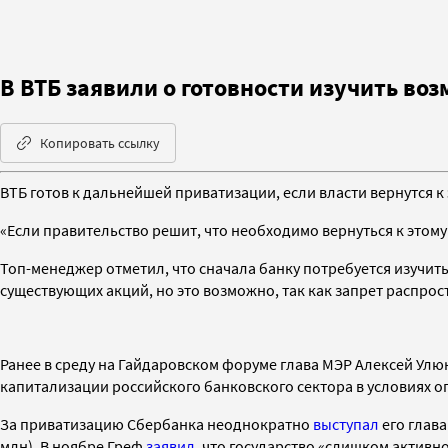
В ВТБ заявили о готовности изучить во
Копировать ссылку
ВТБ готов к дальнейшей приватизации, если власти вернутся к
«Если правительство решит, что необходимо вернуться к этому 
Топ-менеджер отметил, что сначала
банку потребуется изучит
существующих акций, но это возможно, так как запрет распрос
Ранее
в среду
на Гайдаровском форуме глава МЭР Алексей Улю
капитализации российского банковского сектора в условиях 
За приватизацию Сбербанка неоднократно
выступал
его глав
млн).
В ноябре Греф
заявил
, что государство «слишком активн