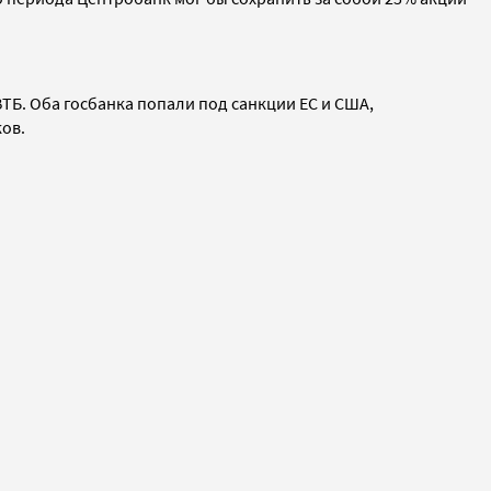
ВТБ.
Оба госбанка
попали под санкции ЕС и США,
ков.