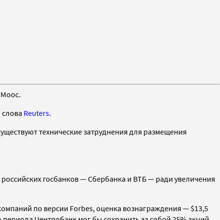
 Моос.
о слова
Reuters
.
существуют технические затруднения для размещения
 российских госбанков
—
Сбербанка и ВТБ
—
ради увеличения
компаний по версии Forbes, оценка вознаграждения — $13,5
го периода Центробанк мог бы сохранить за собой 25% акций