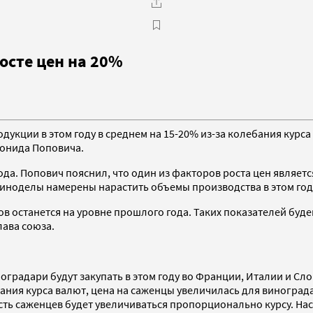
осте цен на 20%
кции в этом году в среднем на 15-20% из-за колебания курса
еонида Поповича.
е года. Попович пояснил, что один из факторов роста цен явл
виноделы намерены нарастить объемы производства в этом году
ов останется на уровне прошлого года. Таких показателей буде
лава союза.
радари будут закупать в этом году во Франции, Италии и Слов
ебания курса валют, цена на саженцы увеличилась для виноград
ость саженцев будет увеличиваться пропорционально курсу. Н