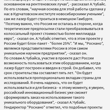
основанном на рентгеновских лучах", - рассказал А.Чубайс.
По его словам, "научная основа для этой работы сделана у
нас в Курчатовском институте новосибирскими учеными",
сам же лазер будет строиться в немецком Гамбурге.
"Поэтому важно, что Россия не осталась в стороне, когда
теоретические предпосылки стали преобразовываться в
колоссальный проект стоимостью более миллиарда
евро", - сказал он. А.Чубайс отметил, что в этом проекте у
России будет блок-пакет - "более 25%". "И мы, "Роснано",
являемся представителями России в этом самом
уникальном научном предприятии", - сказал он.
По словам А.Чубайса, участие в проекте даст России
возможность пользоваться этим оборудованием, когда
лазер будет построен и введен в строй. Он добавил, что
срок строительства составляет пять лет. "Он будет
использоваться пропорционально вкладам страны для
исследований. Я очень надеюсь, что он будет
использоваться и для бизнеса - к этому моменту, я уверен,
российский инновационный бизнес уже сможет
сформировать заказ на использование такого
уникального оборудования", - сказал А.Чубайс.
Гендиректор "Роснано" отметил, что подобные проекты