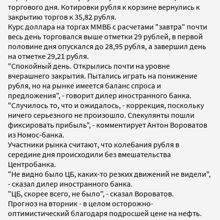
торгового дня. Котировки рубля к корзине вернулись к
закрытию торгов к 35,82 рубля.
Курс доллара на торгах ММВБ с расчетами "завтра" почти
весь день торговался выше отметки 29 рублей, в первой
половине дня опускался до 28,95 рубля, а завершил день
на отметке 29,21 рубля.
"Спокойный день. Открылись почти на уровне
вчерашнего закрытия. Пытались играть на понижение
рубля, но на рынке имеется баланс спроса и
предложения", - говорит дилер иностранного банка.
"Случилось то, что и ожидалось, - коррекция, поскольку
ничего серьезного не произошло. Спекулянты пошли
фиксировать прибыль", - комментирует Антон Вороватов
из Номос-банка.
Участники рынка считают, что колебания рубля в
середине дня происходили без вмешательства
Центробанка.
"Не видно было ЦБ, каких-то резких движений не видели",
- сказал дилер иностранного банка.
"ЦБ, скорее всего, не было", - сказал Вороватов.
Прогноз на вторник - в целом осторожно-
оптимистический благодаря подросшей цене на нефть.