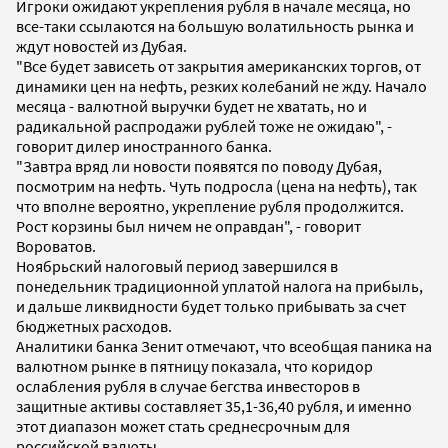
Игроки ожидают укрепления рубля в начале месяца, но
все-таки ссылаются на большую волатильность рынка и
ждут новостей из Дубая.
"Все будет зависеть от закрытия американских торгов, от
динамики цен на нефть, резких колебаний не жду. Начало
месяца - валютной выручки будет не хватать, но и
радикальной распродажи рублей тоже не ожидаю", -
говорит дилер иностранного банка.
"Завтра вряд ли новости появятся по поводу Дубая,
посмотрим на нефть. Чуть подросла (цена на нефть), так
что вполне вероятно, укрепление рубля продолжится.
Рост корзины был ничем не оправдан", - говорит
Вороватов.
Ноябрьский налоговый период завершился в
понедельник традиционной уплатой налога на прибыль,
и дальше ликвидности будет только прибывать за счет
бюджетных расходов.
Аналитики банка Зенит отмечают, что всеобщая паника на
валютном рынке в пятницу показала, что коридор
ослабления рубля в случае бегства инвесторов в
защитные активы составляет 35,1-36,40 рубля, и именно
этот диапазон может стать среднесрочным для
российской валюты.