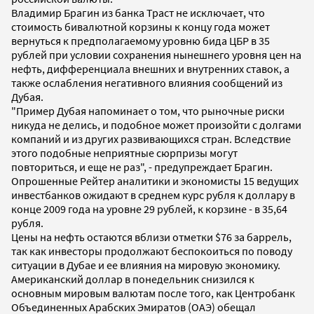
Владимир Брагин из банка Траст не исключает, что
стоимость бивалютной корзины к концу года может
вернуться к предполагаемому уровню бида ЦБР в 35
рублей при условии сохранения нынешнего уровня цен на
нефть, дифференциала внешних и внутренних ставок, а
также ослабления негативного влияния сообщений из
Дубая.
"Пример Дубая напоминает о том, что рыночные риски
никуда не делись, и подобное может произойти с долгами
компаний и из других развивающихся стран. Вследствие
этого подобные неприятные сюрпризы могут
повториться, и еще не раз", - предупреждает Брагин.
Опрошенные Рейтер аналитики и экономисты 15 ведущих
инвестбанков ожидают в среднем курс рубля к доллару в
конце 2009 года на уровне 29 рублей, к корзине - в 35,64
рубля.
Цены на нефть остаются вблизи отметки $76 за баррель,
так как инвесторы продолжают беспокоиться по поводу
ситуации в Дубае и ее влияния на мировую экономику.
Американский доллар в понедельник снизился к
основным мировым валютам после того, как Центробанк
Объединенных Арабских Эмиратов (ОАЭ) обещал