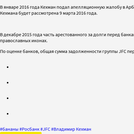
В январе 2016 года Кехман подал апелляционную жалобу в Ар
Кехмана будет рассмотрена 9 марта 2016 года.
В декабре 2015 года часть арестованного за долги перед бан
православных иконах.
По оценке банков, общая сумма задолженности группы JFC п
#
бананы
#
Росбанк
#
JFC
#
Владимир Кехман