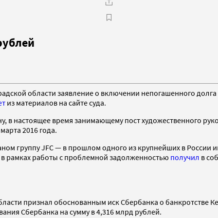
рублей
адской области заявление о включении непогашенного долга на
ет
из материалов на сайте суда.
ну, в настоящее время занимающему пост художественного рук
марта 2016 года.
ом группу JFC — в прошлом одного из крупнейших в России 
ТБ в рамках работы с проблемной задолженностью
получил
в со
бласти признал обоснованным иск Сбербанка о банкротстве Ке
ания Сбербанка на сумму в 4,316 млрд рублей.