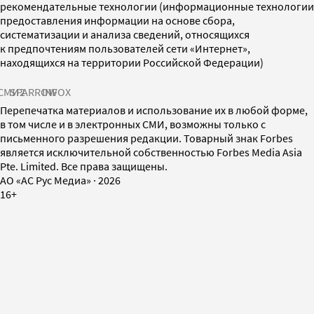
рекомендательные технологии (информационные технологии
предоставления информации на основе сбора,
систематизации и анализа сведений, относящихся
к предпочтениям пользователей сети «Интернет»,
находящихся на территории Российской Федерации)
СМИ2
SPARROW
INFOX
Перепечатка материалов и использование их в любой форме,
в том числе и в электронных СМИ, возможны только с
письменного разрешения редакции. Товарный знак Forbes
является исключительной собственностью Forbes Media Asia
Pte. Limited. Все права защищены.
AO «АС Рус Медиа»
·
2026
16+