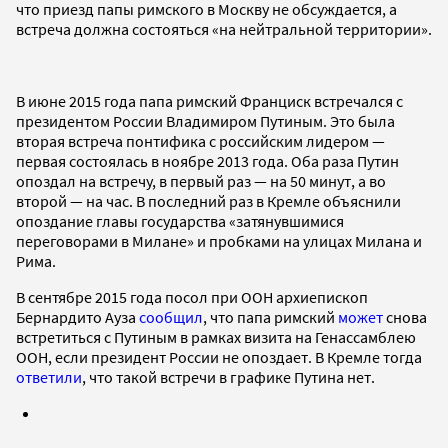
что приезд папы римского в Москву не обсуждается, а
встреча должна состояться «на нейтральной территории».
В июне 2015 года папа римский Франциск встречался с
президентом России Владимиром Путиным. Это была
вторая встреча понтифика с российским лидером —
первая состоялась в ноябре 2013 года. Оба раза Путин
опоздал на встречу, в первый раз — на 50 минут, а во
второй — на час. В последний раз в Кремле объяснили
опоздание главы государства «затянувшимися
переговорами в Милане» и пробками на улицах Милана и
Рима.
В сентябре 2015 года посол при ООН архиепископ
Бернардито Ауза
сообщил
, что папа римский
может
снова
встретиться с Путиным в рамках визита на Генассамблею
ООН, если президент России не опоздает. В Кремле тогда
ответили
, что такой встречи в графике Путина нет.