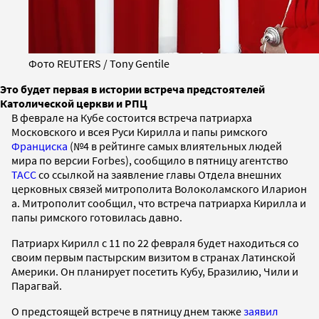
Фото REUTERS / Tony Gentile
Это будет первая в истории встреча предстоятелей
Католической церкви и РПЦ
В феврале на Кубе состоится встреча патриарха
Московского и всея Руси Кирилла и папы римского
Франциска
(№4 в рейтинге самых влиятельных людей
мира по версии Forbes), сообщило в пятницу агентство
ТАСС
со ссылкой на заявление главы Отдела внешних
церковных связей митрополита Волоколамского Иларион​
а. Митрополит сообщил, что встреча патриарха Кирилла и
папы римского готовилась давно.
Патриарх Кирилл с 11 по 22 февраля будет находиться со
своим первым пастырским визитом в странах Латинской
Америки. Он планирует посетить Кубу, Бразилию, Чили и
Парагвай.
О предстоящей встрече в пятницу днем также
заявил