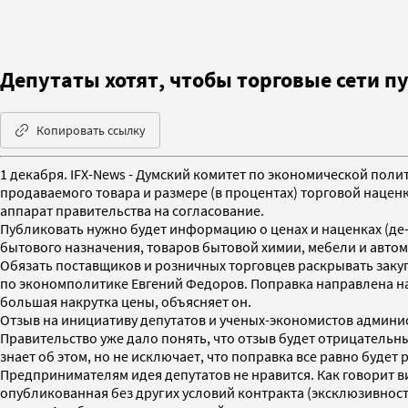
Депутаты хотят, чтобы торговые сети п
Копировать ссылку
1 декабря. IFX-News - Думский комитет по экономической поли
продаваемого товара и размере (в процентах) торговой наценк
аппарат правительства на согласование.
Публиковать нужно будет информацию о ценах и наценках (де-
бытового назначения, товаров бытовой химии, мебели и авто
Обязать поставщиков и розничных торговцев раскрывать заку
по экономполитике Евгений Федоров. Поправка направлена на 
большая накрутка цены, объясняет он.
Отзыв на инициативу депутатов и ученых-экономистов админис
Правительство уже дало понять, что отзыв будет отрицательны
знает об этом, но не исключает, что поправка все равно будет
Предпринимателям идея депутатов не нравится. Как говорит в
опубликованная без других условий контракта (эксклюзивность