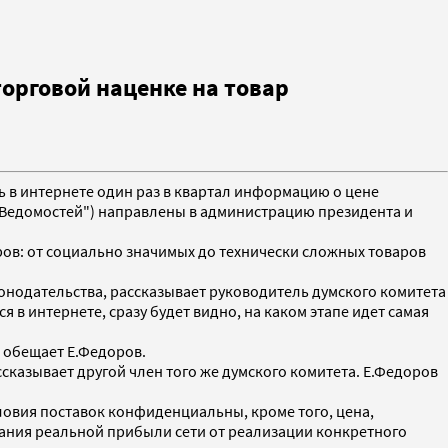
орговой наценке на товар
ть в интернете один раз в квартал информацию о цене
у "Ведомостей") направлены в администрацию президента и
ров: от социально значимых до технически сложных товаров
онодательства, рассказывает руководитель думского комитета
в интернете, сразу будет видно, на каком этапе идет самая
 обещает Е.Федоров.
сказывает другой член того же думского комитета. Е.Федоров
ловия поставок конфиденциальны, кроме того, цена,
имания реальной прибыли сети от реализации конкретного