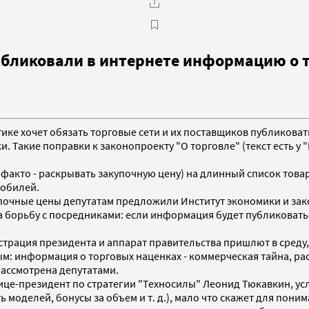
убликовали в интернете информацию о т
тике хочет обязать торговые сети и их поставщиков публикова
и. Такие поправки к законопроекту "О торговле" (текст есть 
факто - раскрывать закупочную цену) на длинный список това
мобилей.
почные цены депутатам предложили Институт экономики и зак
борьбу с посредниками: если информация будет публиковаться 
трация президента и аппарат правительства пришлют в среду,
м: информация о торговых наценках - коммерческая тайна, рас
 рассмотрена депутатами.
ице-президент по стратегии "Техносилы" Леонид Тюкавкин, ус
 моделей, бонусы за объем и т. д.), мало что скажет для пон