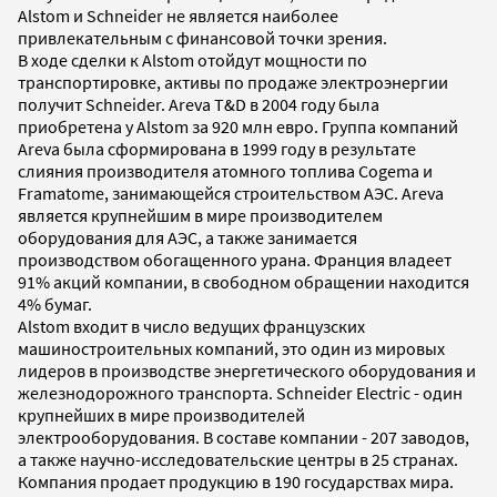
Alstom и Schneider не является наиболее
привлекательным с финансовой точки зрения.
В ходе сделки к Alstom отойдут мощности по
транспортировке, активы по продаже электроэнергии
получит Schneider. Areva T&D в 2004 году была
приобретена у Alstom за 920 млн евро. Группа компаний
Areva была сформирована в 1999 году в результате
слияния производителя атомного топлива Cogema и
Framatome, занимающейся строительством АЭС. Areva
является крупнейшим в мире производителем
оборудования для АЭС, а также занимается
производством обогащенного урана. Франция владеет
91% акций компании, в свободном обращении находится
4% бумаг.
Alstom входит в число ведущих французских
машиностроительных компаний, это один из мировых
лидеров в производстве энергетического оборудования и
железнодорожного транспорта. Schneider Electric - один
крупнейших в мире производителей
электрооборудования. В составе компании - 207 заводов,
а также научно-исследовательские центры в 25 странах.
Компания продает продукцию в 190 государствах мира.