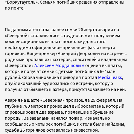
«Воркутауголь». Семьям погибших решения отправлены
по почте.
По данным агентства, ранее семьи 26 жертв аварии на
«Северной» сталкивались с трудностями с получением
компенсационных выплат, поскольку для этого
необходимо официальное признание факта смерти
горняков. Вице-премьер Аркадий Дворкович на встрече с
родными пропавших шахтеров, спасателей и владельцем
«Северстали»
Алексеем Мордашовым
оценил выплаты,
которые получат семьи с детьми погибших в 6-7 млн
рублей. Слова чиновника приводил портал
MediaLeaks
,
опубликовавший аудиозапись со встречи, которую
получил от бывшего шахтера, присутствовавшего на ней.
Авария на шахте «Северная» произошла 25 февраля. На
глубине 780 метров произошел выброс метана, который
спровоцировал два взрыва, повлекшие обрушение
породы. За завалами начался пожар. Изначально
сообщалось о четырех погибших, их тела были найдены,
судьба 26 горняков оставалась неизвестной.