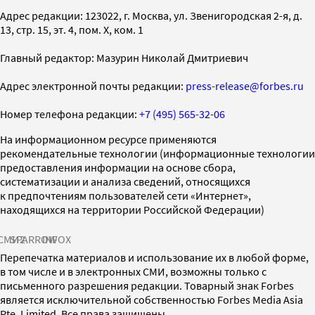
Адрес редакции: 123022, г. Москва, ул. Звенигородская 2-я, д.
13, стр. 15, эт. 4, пом. X, ком. 1
Главный редактор: Мазурин Николай Дмитриевич
Адрес электронной почты редакции:
press-release@forbes.ru
Номер телефона редакции:
+7 (495) 565-32-06
На информационном ресурсе применяются
рекомендательные технологии (информационные технологии
предоставления информации на основе сбора,
систематизации и анализа сведений, относящихся
к предпочтениям пользователей сети «Интернет»,
находящихся на территории Российской Федерации)
СМИ2
SPARROW
INFOX
Перепечатка материалов и использование их в любой форме,
в том числе и в электронных СМИ, возможны только с
письменного разрешения редакции. Товарный знак Forbes
является исключительной собственностью Forbes Media Asia
Pte. Limited. Все права защищены.