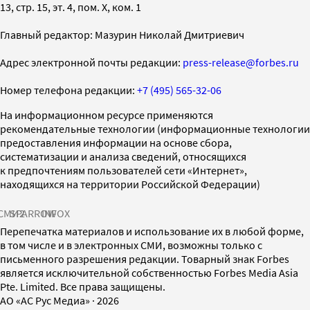
13, стр. 15, эт. 4, пом. X, ком. 1
Главный редактор: Мазурин Николай Дмитриевич
Адрес электронной почты редакции:
press-release@forbes.ru
Номер телефона редакции:
+7 (495) 565-32-06
На информационном ресурсе применяются
рекомендательные технологии (информационные технологии
предоставления информации на основе сбора,
систематизации и анализа сведений, относящихся
к предпочтениям пользователей сети «Интернет»,
находящихся на территории Российской Федерации)
СМИ2
SPARROW
INFOX
Перепечатка материалов и использование их в любой форме,
в том числе и в электронных СМИ, возможны только с
письменного разрешения редакции. Товарный знак Forbes
является исключительной собственностью Forbes Media Asia
Pte. Limited. Все права защищены.
AO «АС Рус Медиа»
·
2026