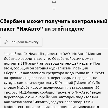
Сбербанк может получить контрольный
пакет "ИжАвто" на этой неделе
Копировать ссылку
1 декабря. IFX-News - Гендиректор ОАО "ИжАвто" Михаил
Добындо рассчитывает, что Сбербанк России может
получить 51% акций автозавода на текущей неделе. При
этом, сообщил он сегодня журналистам, позиция
Сбербанка как главного кредитора не до конца ясна, "хотя
на прошлой неделе велись переговоры о передаче, по
сути, за символическую плату 51% акций ("ИжАвто")". По
словам М.Добындо, символическая плата составляет 20
тыс. руб. М.Добындо сообщил также, что "ИжАвто" ведет
переговоры с южнокорейскими автопроизводителями.
Как сказал глава "ИжАвто", ведутся переговоры с KIA
Motors - есть предложения по расширению модельного