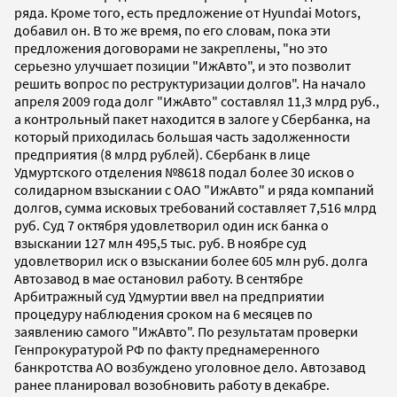
ряда. Кроме того, есть предложение от Hyundai Motors,
добавил он. В то же время, по его словам, пока эти
предложения договорами не закреплены, "но это
серьезно улучшает позиции "ИжАвто", и это позволит
решить вопрос по реструктуризации долгов". На начало
апреля 2009 года долг "ИжАвто" составлял 11,3 млрд руб.,
а контрольный пакет находится в залоге у Сбербанка, на
который приходилась большая часть задолженности
предприятия (8 млрд рублей). Сбербанк в лице
Удмуртского отделения №8618 подал более 30 исков о
солидарном взыскании с ОАО "ИжАвто" и ряда компаний
долгов, сумма исковых требований составляет 7,516 млрд
руб. Суд 7 октября удовлетворил один иск банка о
взыскании 127 млн 495,5 тыс. руб. В ноябре суд
удовлетворил иск о взыскании более 605 млн руб. долга
Автозавод в мае остановил работу. В сентябре
Арбитражный суд Удмуртии ввел на предприятии
процедуру наблюдения сроком на 6 месяцев по
заявлению самого "ИжАвто". По результатам проверки
Генпрокуратурой РФ по факту преднамеренного
банкротства АО возбуждено уголовное дело. Автозавод
ранее планировал возобновить работу в декабре.