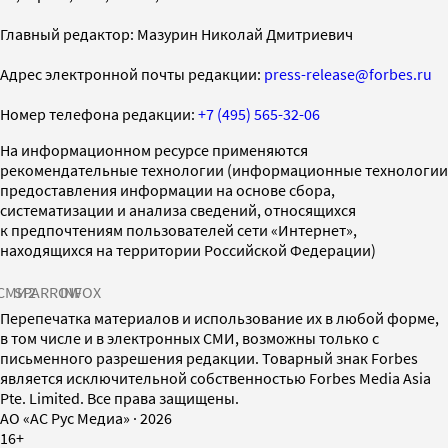
Главный редактор: Мазурин Николай Дмитриевич
Адрес электронной почты редакции:
press-release@forbes.ru
Номер телефона редакции:
+7 (495) 565-32-06
На информационном ресурсе применяются
рекомендательные технологии (информационные технологии
предоставления информации на основе сбора,
систематизации и анализа сведений, относящихся
к предпочтениям пользователей сети «Интернет»,
находящихся на территории Российской Федерации)
СМИ2
SPARROW
INFOX
Перепечатка материалов и использование их в любой форме,
в том числе и в электронных СМИ, возможны только с
письменного разрешения редакции. Товарный знак Forbes
является исключительной собственностью Forbes Media Asia
Pte. Limited. Все права защищены.
AO «АС Рус Медиа»
·
2026
16+