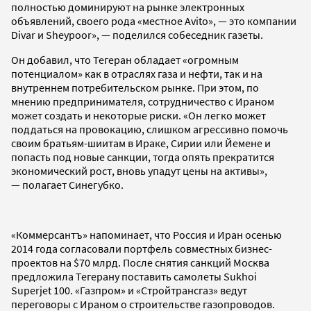
полностью доминируют на рынке электронных
объявлений, своего рода «местное Avito», — это компании
Divar и Sheypoor», — поделился собеседник газеты.
Он добавил, что Тегеран обладает «огромным
потенциалом» как в отраслях газа и нефти, так и на
внутреннем потребительском рынке. При этом, по
мнению предпринимателя, сотрудничество с Ираном
может создать и некоторые риски. «Он легко может
поддаться на провокацию, слишком агрессивно помочь
своим братьям-шиитам в Ираке, Сирии или Йемене и
попасть под новые санкции, тогда опять прекратится
экономический рост, вновь упадут цены на активы»,
— полагает Синегубко.
«Коммерсантъ» напоминает, что Россия и Иран осенью
2014 года согласовали портфель совместных бизнес-
проектов на $70 млрд. После снятия санкций Москва
предложила Тегерану поставить самолеты Sukhoi
Superjet 100. «Газпром» и «Стройтрансгаз» ведут
переговоры с Ираном о строительстве газопроводов.