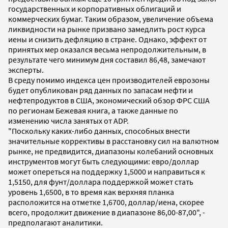
государственных и корпоративных облигаций и
коммерческих бумаг. Таким образом, увеличение объема
ликвидности на рынке призвано замедлить рост курса
иены и снизить дефляцию в стране. Однако, эффект от
принятых мер оказался весьма непродолжительным, в
результате чего минимум дня составил 86,48, замечают
эксперты.
В среду помимо индекса цен производителей еврозоны
будет опубликован ряд данных по запасам нефти и
нефтепродуктов в США, экономический обзор ФРС США
по регионам Бежевая книга, а также данные по
изменению числа занятых от ADP.
"Поскольку каких-либо данных, способных внести
значительные коррективы в расстановку сил на валютном
рынке, не предвидится, диапазоны колебаний основных
инструментов могут быть следующими: евро/доллар
может опереться на поддержку 1,5000 и направиться к
1,5150, для фунт/доллара поддержкой может стать
уровень 1,6500, в то время как верхняя планка
расположится на отметке 1,6700, доллар/иена, скорее
всего, продолжит движение в диапазоне 86,00-87,00", -
предполагают аналитики.