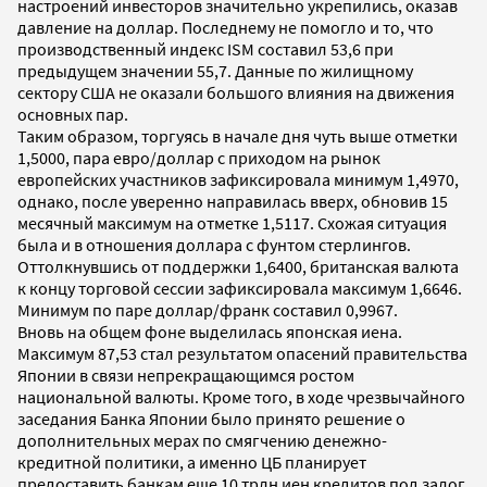
настроений инвесторов значительно укрепились, оказав
давление на доллар. Последнему не помогло и то, что
производственный индекс ISM составил 53,6 при
предыдущем значении 55,7. Данные по жилищному
сектору США не оказали большого влияния на движения
основных пар.
Таким образом, торгуясь в начале дня чуть выше отметки
1,5000, пара евро/доллар с приходом на рынок
европейских участников зафиксировала минимум 1,4970,
однако, после уверенно направилась вверх, обновив 15
месячный максимум на отметке 1,5117. Схожая ситуация
была и в отношения доллара с фунтом стерлингов.
Оттолкнувшись от поддержки 1,6400, британская валюта
к концу торговой сессии зафиксировала максимум 1,6646.
Минимум по паре доллар/франк составил 0,9967.
Вновь на общем фоне выделилась японская иена.
Максимум 87,53 стал результатом опасений правительства
Японии в связи непрекращающимся ростом
национальной валюты. Кроме того, в ходе чрезвычайного
заседания Банка Японии было принято решение о
дополнительных мерах по смягчению денежно-
кредитной политики, а именно ЦБ планирует
предоставить банкам еще 10 трлн иен кредитов под залог