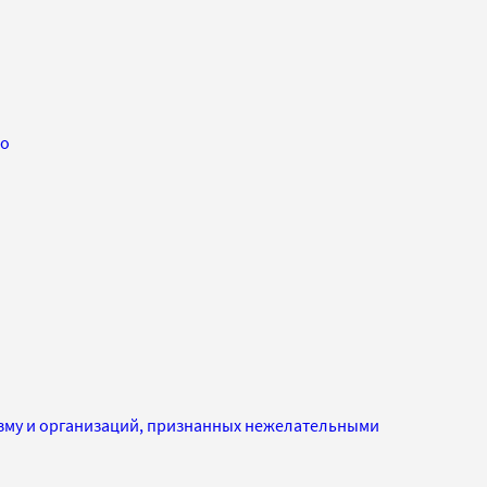
ко
изму и организаций, признанных нежелательными