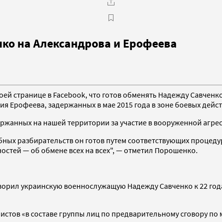
ко на Александрова и Ерофеева
оей странице в Facebook, что готов обменять Надежду Савчен
я Ерофеева, задержанных в мае 2015 года в зоне боевых дейст
адержанных на нашей территории за участие в вооруженной агр
бных разбирательств он готов путем соответствующих процеду
остей — об обмене всех на всех", — отметил Порошенко.
оворил украинскую военнослужащую Надежду Савченко к 22 год
истов «в составе группы лиц по предварительному сговору по 