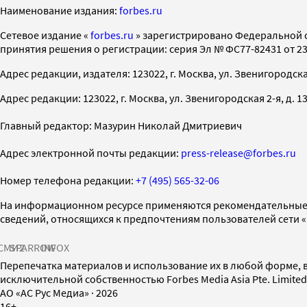
Наименование издания:
forbes.ru
Cетевое издание «
forbes.ru
» зарегистрировано Федеральной 
принятия решения о регистрации: серия Эл № ФС77-82431 от 23 
Адрес редакции, издателя: 123022, г. Москва, ул. Звенигородская 2-
Адрес редакции: 123022, г. Москва, ул. Звенигородская 2-я, д. 13, с
Главный редактор: Мазурин Николай Дмитриевич
Адрес электронной почты редакции:
press-release@forbes.ru
Номер телефона редакции:
+7 (495) 565-32-06
На информационном ресурсе применяются рекомендательные 
сведений, относящихся к предпочтениям пользователей сети 
СМИ2
SPARROW
INFOX
Перепечатка материалов и использование их в любой форме, в
исключительной собственностью Forbes Media Asia Pte. Limite
AO «АС Рус Медиа»
·
2026
16+