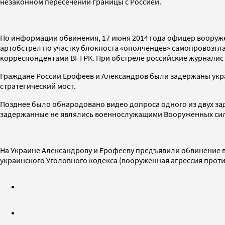
незаконном пересечении границы с Россией.
По информации обвинения, 17 июня 2014 года офицер вооруже
артобстрел по участку блокпоста «ополченцев» самопровозгл
корреспондентами ВГТРК. При обстреле российские журналис
Граждане России Ерофеев и Александров были задержаны украи
стратегический мост.
Позднее было обнародовано видео допроса одного из двух за
задержанные не являлись военнослужащими Вооруженных сил
На Украине Александрову и Ерофееву предъявили обвинение в
украинского Уголовного кодекса (вооруженная агрессия проти