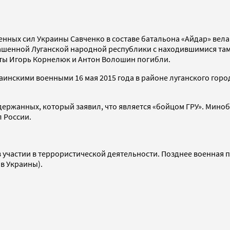
нных сил Украины Савченко в составе батальона «Айдар» вела
ашенной Луганской народной республики с находившимися там
ты Игорь Корнелюк и Антон Волошин погибли.
нскими военными 16 мая 2015 года в районе луганского города
держанных, который заявил, что является «бойцом ГРУ». Мино
 России.
 участии в террористической деятельности. Позднее военная 
в Украины).