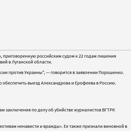
ко, приговоренную российским судом к 22 годам лишения
вий в Луганской области.
ессии против Украины", — говорится в заявлении Порошенко.
р обеспечить выезд Александрова и Ерофеева в Россию.
ам заключения по делу об убийстве журналистов ВГТРК
мотивам ненависти и вражды». Ее также признали виновной в