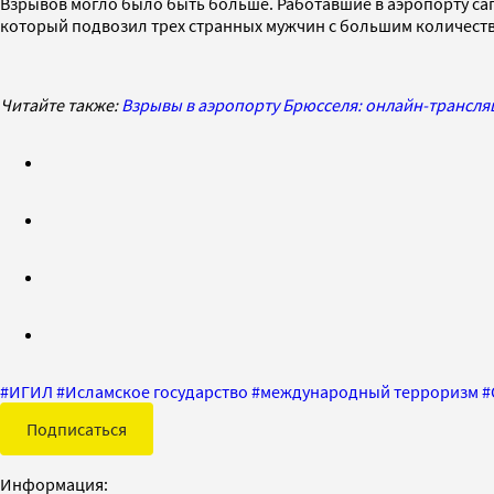
Взрывов могло было быть больше. Работавшие в аэропорту са
который подвозил трех странных мужчин с большим количество
Читайте также:
Взрывы в аэропорту Брюсселя: онлайн-трансля
#
ИГИЛ
#
Исламское государство
#
международный терроризм
#
Подписаться
Информация: