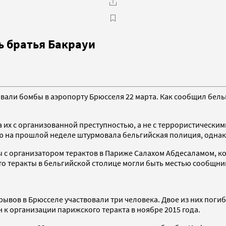
ь братья Бакрауи
рвали бомбы в аэропорту Брюсселя 22 марта. Как сообщил бел
 их с организованной преступностью, а не с террористическим
ую на прошлой неделе штурмовала бельгийская полиция, однако
ы с организатором терактов в Париже Салахом Абдесаламом, ко
о теракты в бельгийской столице могли быть местью сообщник
зрывов в Брюсселе участвовали три человека. Двое из них поги
 к организации парижского теракта в ноябре 2015 года.