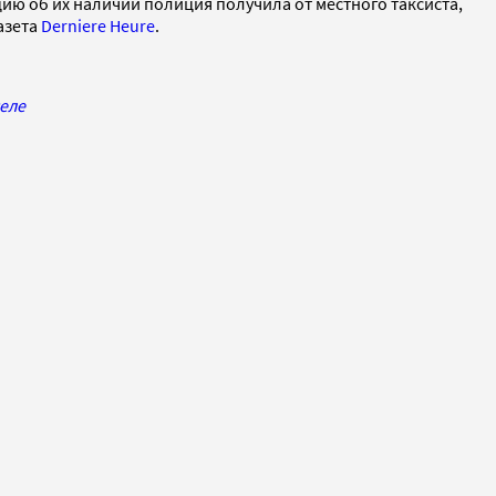
ю об их наличии полиция получила от местного таксиста,
азета
Derniere Heure
.
селе