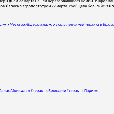
перы днем 22 марта нашли неразорвавшиеся бомбы. Информаци
м багажа в аэропорт утром 22 марта, сообщала бельгийская г
ция
и
Месть за Абдесалама: что стало причиной теракта в Брюс
Салах Абдесалам
#
теракт в Брюсселе
#
теракт в Париже