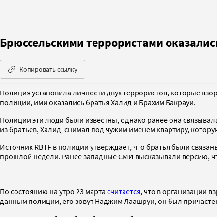
Брюссельскими террористами оказалис
Копировать ссылку
Полиция установила личности двух террористов, которые взо
полиции, ими оказались братья Халид и Брахим Бакрауи.
Полиции эти люди были известны, однако ранее она связывала
из братьев, Халид, снимал под чужим именем квартиру, котор
Источник RBTF в полиции утверждает, что братья были связан
прошлой недели. Ранее западные СМИ высказывали версию, чт
По состоянию на утро 23 марта
считается
, что в организации в
данным полиции, его зовут Наджим Лаашруи, он был причастен