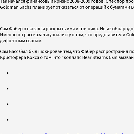
Так начался финансовый кризис 2008-2009 годов. С тех пор п
Goldman Sachs планирует отказаться от операций с бумагами Be
Сам Фабер отказался раскрыть имя источника. Но из обнародо
Именно он рассказал журналисту о том, что представители Gol
дефолтным свопам.
Сам Басс был был шокирован тем, что Фабер распространил п
Кристофера Кокса о том, что "коллапс Bear Stearns был вызван