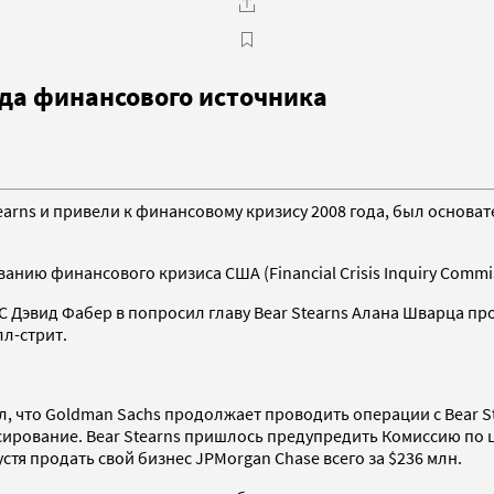
ода финансового источника
earns и привели к финансовому кризису 2008 года, был основа
нию финансового кризиса США (Financial Crisis Inquiry Commi
BC Дэвид Фабер в попросил главу Bear Stearns Алана Шварца пр
лл-стрит.
, что Goldman Sachs продолжает проводить операции с Bear St
ирование. Bear Stearns пришлось предупредить Комиссию по це
стя продать свой бизнес JPMorgan Chase всего за $236 млн.