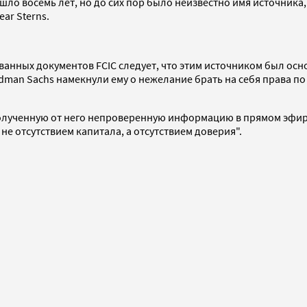
рошло восемь лет, но до сих пор было неизвестно имя источни
ar Sterns.
ванных документов FCIC следует, что этим источником был осн
dman Sachs намекнули ему о нежелание брать на себя права по
олученную от него непроверенную информацию в прямом эфире
 не отсутствием капитала, а отсутствием доверия".