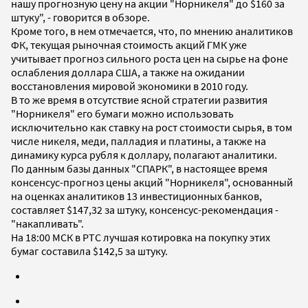
нашу прогнозную цену на акции "Норникеля" до $160 за
штуку", - говорится в обзоре.
Кроме того, в нем отмечается, что, по мнению аналитиков
ФК, текущая рыночная стоимость акций ГМК уже
учитывает прогноз сильного роста цен на сырье на фоне
ослабления доллара США, а также на ожидании
восстановления мировой экономики в 2010 году.
В то же время в отсутствие ясной стратегии развития
"Норникеля" его бумаги можно использовать
исключительно как ставку на рост стоимости сырья, в том
числе никеля, меди, палладия и платины, а также на
динамику курса рубля к доллару, полагают аналитики.
По данным базы данных "СПАРК", в настоящее время
консенсус-прогноз цены акций "Норникеля", основанный
на оценках аналитиков 13 инвестиционных банков,
составляет $147,32 за штуку, консенсус-рекомендация -
"накапливать".
На 18:00 МСК в РТС лучшая котировка на покупку этих
бумаг составила $142,5 за штуку.