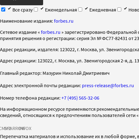
Все сразу
Еженедельная
Ежедневная
Ново
Наименование издания:
forbes.ru
Cетевое издание «
forbes.ru
» зарегистрировано Федеральной 
принятия решения о регистрации: серия Эл № ФС77-82431 от 23 
Адрес редакции, издателя: 123022, г. Москва, ул. Звенигородская 2-
Адрес редакции: 123022, г. Москва, ул. Звенигородская 2-я, д. 13, с
Главный редактор: Мазурин Николай Дмитриевич
Адрес электронной почты редакции:
press-release@forbes.ru
Номер телефона редакции:
+7 (495) 565-32-06
На информационном ресурсе применяются рекомендательные 
сведений, относящихся к предпочтениям пользователей сети 
СМИ2
SPARROW
INFOX
Перепечатка материалов и использование их в любой форме, в