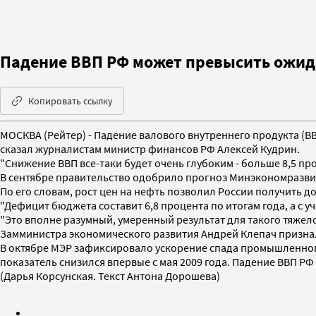
Падение ВВП РФ может превысить ожид
Копировать ссылку
МОСКВА (Рейтер) - Падение валового внутреннего продукта (ВВ
сказал журналистам министр финансов РФ Алексей Кудрин.
"Снижение ВВП все-таки будет очень глубоким - больше 8,5 пр
В сентябре правительство одобрило прогноз Минэкономразвити
По его словам, рост цен на нефть позволил России получить
"Дефицит бюджета составит 6,8 процента по итогам года, а с у
"Это вполне разумный, умеренный результат для такого тяжелог
Замминистра экономического развития Андрей Клепач признал 
В октябре МЭР зафиксировало ускорение спада промышленног
показатель снизился впервые с мая 2009 года. Падение ВВП РФ в
(Дарья Корсунская. Текст Антона Дорошева)