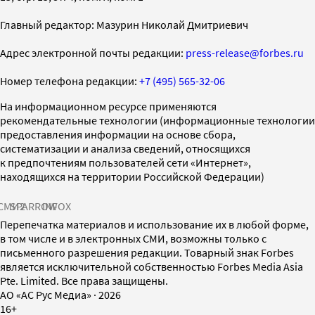
Главный редактор: Мазурин Николай Дмитриевич
Адрес электронной почты редакции:
press-release@forbes.ru
Номер телефона редакции:
+7 (495) 565-32-06
На информационном ресурсе применяются
рекомендательные технологии (информационные технологии
предоставления информации на основе сбора,
систематизации и анализа сведений, относящихся
к предпочтениям пользователей сети «Интернет»,
находящихся на территории Российской Федерации)
СМИ2
SPARROW
INFOX
Перепечатка материалов и использование их в любой форме,
в том числе и в электронных СМИ, возможны только с
письменного разрешения редакции. Товарный знак Forbes
является исключительной собственностью Forbes Media Asia
Pte. Limited. Все права защищены.
AO «АС Рус Медиа»
·
2026
16+