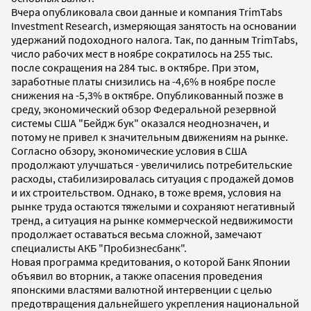
Вчера опубликовала свои данные и компания TrimTabs
Investment Research, измеряющая занятость на основании
удержаний подоходного налога. Так, по данным TrimTabs,
число рабочих мест в ноябре сократилось на 255 тыс.
после сокращения на 284 тыс. в октябре. При этом,
заработные платы снизились на -4,6% в ноябре после
снижения на -5,3% в октябре. Опубликованный позже в
среду, экономический обзор Федеральной резервной
системы США "Бейдж бук" оказался неоднозначен, и
потому не привел к значительным движениям на рынке.
Согласно обзору, экономические условия в США
продолжают улучшаться - увеличились потребительские
расходы, стабилизировалась ситуация с продажей домов
и их строительством. Однако, в тоже время, условия на
рынке труда остаются тяжелыми и сохраняют негативный
тренд, а ситуация на рынке коммерческой недвижимости
продолжает оставаться весьма сложной, замечают
специалисты АКБ "Пробизнесбанк".
Новая программа кредитования, о которой Банк Японии
объявил во вторник, а также опасения проведения
японскими властями валютной интервенции с целью
предотвращения дальнейшего укрепления национальной