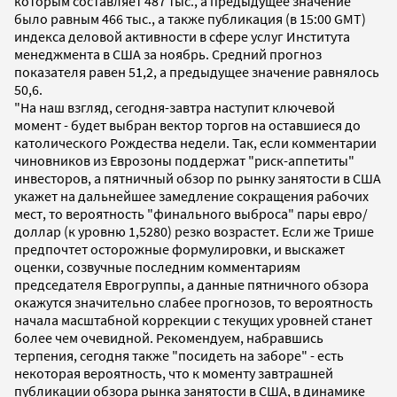
которым составляет 487 тыс., а предыдущее значение
было равным 466 тыс., а также публикация (в 15:00 GMT)
индекса деловой активности в сфере услуг Института
менеджмента в США за ноябрь. Средний прогноз
показателя равен 51,2, а предыдущее значение равнялось
50,6.
"На наш взгляд, сегодня-завтра наступит ключевой
момент - будет выбран вектор торгов на оставшиеся до
католического Рождества недели. Так, если комментарии
чиновников из Еврозоны поддержат "риск-аппетиты"
инвесторов, а пятничный обзор по рынку занятости в США
укажет на дальнейшее замедление сокращения рабочих
мест, то вероятность "финального выброса" пары евро/
доллар (к уровню 1,5280) резко возрастет. Если же Трише
предпочтет осторожные формулировки, и выскажет
оценки, созвучные последним комментариям
председателя Еврогруппы, а данные пятничного обзора
окажутся значительно слабее прогнозов, то вероятность
начала масштабной коррекции с текущих уровней станет
более чем очевидной. Рекомендуем, набравшись
терпения, сегодня также "посидеть на заборе" - есть
некоторая вероятность, что к моменту завтрашней
публикации обзора рынка занятости в США, в динамике