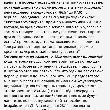
валюты, в последние два дня, начали приносить первые,
пока еще довольно скромные, результаты - курс доллар/
иена поднялся в среду с уровня 86,57 до 87,61. К
вербальному давлению на иену вчера подключилась
"тяжелая артиллерия" - премьер-министр Японии Юкио
Хатояма, во время своего выступления в Токио, заявил о
том, что текущее значительное укрепление иены против
других основных валют "нельзя оставить, таким как
есть…" Кроме этого, Хатояма похвалил Банк Японии за
"оперативное принятие дополнительных денежно-
кредитных мер по ослаблению курса иены".
Сегодня никто не ожидает от ЕЦБ неожиданных решений,
куда интереснее будут комментарии Трише по текущей
ситуации. После выступления председателя Еврогруппы
Юнкера во вторник, заявившего, что "единая валюта уже
переоценена", и добавившего, что "МВФ разделяет это
мнение", эксперты с большим вниманием будут ожидать
подобных оценок со стороны главы ЕЦБ. Кроме этого, в
это же время (в 13:30 GMT), в США выйдет очередная
порция статистики, где наиболее интересными будут
данные по количеству заявлений на пособие по
безработице в США за неделю к 28.11, прогноз по