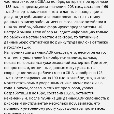
частном секторе в США за ноябрь, которые, при прогнозе
-155 тыс., и предыдущем значении -203 тыс., составил -169
тыс. Эксперты замечают, что эти данные, выходящие за
два дня до публикации запланированных на пятницу
данных по числу рабочих мест вне сельского хозяйства в
США за ноябрь, обычно формируют предварительный
настрой рынка. Если обзор ADP дает информацию только
по рабочим местам в частном секторе, то пятничные
данные Бюро статистики по рынку труда включают также
и госслужащих.
Из публикации данных ADP следует, что, несмотря на то,
что темпы увольнений в ноябре снизились, однако,
показатель оказался хуже ожиданий экспертов. При этом,
по прогнозам, пятничные данные могут указать на
сокращение числа рабочих мест в США в ноябре на 125
тыс. после сокращения на 190 тыс. в октябре, что, в итоге,
может стать самым умеренным снижением с июля 2008
года. Причем, согласно этих же прогнозов, уровень
безработицы в ноябре, составив 10,2%, останется
неизменным. После публикации данных ADP склонность к
рисковым инструментам несколько поубавилась, что
привело к умеренному росту курса доллара против всех
основных валют.