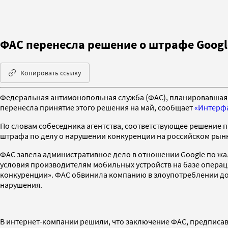
ФАС перенесла решение о штрафе Google
Копировать ссылку
Федеральная антимонопольная служба (ФАС), планировавшая 1
перенесла принятие этого решения на май, сообщает
«Интерф
По словам собеседника агентства, соответствующее решение пр
штрафа по делу о нарушении конкуренции на российском рын
ФАС завела административное дело в отношении Google по жал
условия производителям мобильных устройств на базе операц
конкуренции». ФАС обвинила компанию в злоупотреблении д
нарушения.
В интернет-компании решили, что заключение ФАС, предписавш