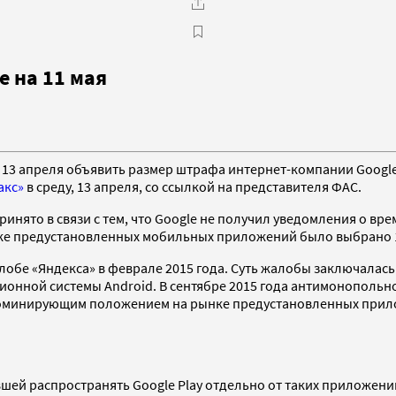
 на 11 мая
3 апреля объявить размер штрафа интернет-компании Google 
акс»
в среду, 13 апреля, со ссылкой на представителя ФАС.
инято в связи с тем, что Google не получил уведомления о вр
ке предустановленных мобильных приложений было выбрано 11
обе «Яндекса» в феврале 2015 года. Суть жалобы заключалась
ионной системы Android. В сентябре 2015 года антимонопольн
оминирующим положением на рынке предустановленных прилож
ей распространять Google Play отдельно от таких приложений,