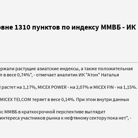
не 1310 пунктов по индексу ММВБ - ИК
держали растущие азиатские индексы, а также положительная
 в весе 0,74%", - отмечает аналитик ИК "Атон" Наталья
тет на 1,17%, MICEX POWER - на 2,07% и MICEX FIN - на 1,15%.
MICEX TELCOM теряет в весе 0,14%. При этом внутри данных
екс ММВБ в краткосрочной перспективе выглядит
нтереса участников рынка к нефтяному сектору пока нет", -