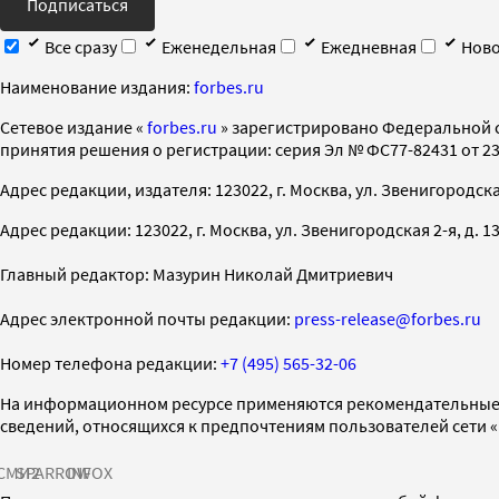
Подписаться
Все сразу
Еженедельная
Ежедневная
Ново
Наименование издания:
forbes.ru
Cетевое издание «
forbes.ru
» зарегистрировано Федеральной 
принятия решения о регистрации: серия Эл № ФС77-82431 от 23 
Адрес редакции, издателя: 123022, г. Москва, ул. Звенигородская 2-
Адрес редакции: 123022, г. Москва, ул. Звенигородская 2-я, д. 13, с
Главный редактор: Мазурин Николай Дмитриевич
Адрес электронной почты редакции:
press-release@forbes.ru
Номер телефона редакции:
+7 (495) 565-32-06
На информационном ресурсе применяются рекомендательные 
сведений, относящихся к предпочтениям пользователей сети 
СМИ2
SPARROW
INFOX