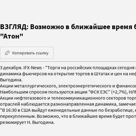
ВЗГЛЯД: Возможно в ближайшее время б
"Атон"
Копировать ссылку
3 декабря. IFX-News - "Торги на российских площадках сегод
динамика фьючерсов на открытие торгов в Штатах и цен на нефт
Выгодина.
Акции металлургического, электроэнергетического и финансовог
Наибольшим спросом пользуются акции "ФСК ЕЭС" (+2,7%), НЛМК
Акции нефтегазового и телекоммуникационного секторов торгую
отраслей наблюдается разнонаправленная динамика, замечае
"В 16:30 в США выйдут еженедельные данные по безработице, 
перекупленным. Возможно, что в ближайшее время будет протес
резюмирует Н. Выгодина.