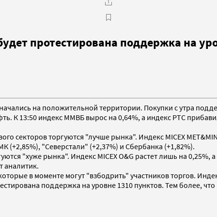
удет протестирована поддержка на уров
ня начались на положительной территории. Покупки с утра под
ь. К 13:50 индекс ММВБ вырос на 0,64%, а индекс РТС прибавил
о секторов торгуются "лучше рынка". Индекс MICEX MET&MIN рас
 (+2,85%), "Северстали" (+2,37%) и Сбербанка (+1,82%).
тся "хуже рынка". Индекс MICEX O&G растет лишь на 0,25%, а 
т аналитик.
которые в моменте могут "взбодрить" участников торгов. Инд
тирована поддержка на уровне 1310 пунктов. Тем более, что и