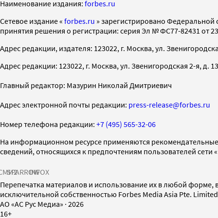
Наименование издания:
forbes.ru
Cетевое издание «
forbes.ru
» зарегистрировано Федеральной 
принятия решения о регистрации: серия Эл № ФС77-82431 от 23 
Адрес редакции, издателя: 123022, г. Москва, ул. Звенигородская 2-
Адрес редакции: 123022, г. Москва, ул. Звенигородская 2-я, д. 13, с
Главный редактор: Мазурин Николай Дмитриевич
Адрес электронной почты редакции:
press-release@forbes.ru
Номер телефона редакции:
+7 (495) 565-32-06
На информационном ресурсе применяются рекомендательные 
сведений, относящихся к предпочтениям пользователей сети 
СМИ2
SPARROW
INFOX
Перепечатка материалов и использование их в любой форме, в
исключительной собственностью Forbes Media Asia Pte. Limite
AO «АС Рус Медиа»
·
2026
16+