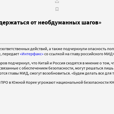
здержаться от необдуманных шагов»
езответственных действий, а также подчеркнули опасность по
, передает
«Интерфакс»
со ссылкой на главу российского МИД 
ров подчеркнул, что Китай и Россия сходятся в мнение о том,
связанные с обеспечением безопасности, могут решаться лишь в
ся главы МИД, смогут возобновиться. «Будем делать все для то
у ПРО в Южной Корее угрожают национальной безопасности КНР