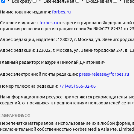
Все сразу
Еженедельная
Ежедневная
Ново
Наименование издания:
forbes.ru
Cетевое издание «
forbes.ru
» зарегистрировано Федеральной 
принятия решения о регистрации: серия Эл № ФС77-82431 от 23 
Адрес редакции, издателя: 123022, г. Москва, ул. Звенигородская 2-
Адрес редакции: 123022, г. Москва, ул. Звенигородская 2-я, д. 13, с
Главный редактор: Мазурин Николай Дмитриевич
Адрес электронной почты редакции:
press-release@forbes.ru
Номер телефона редакции:
+7 (495) 565-32-06
На информационном ресурсе применяются рекомендательные 
сведений, относящихся к предпочтениям пользователей сети 
СМИ2
SPARROW
INFOX
Перепечатка материалов и использование их в любой форме, в
исключительной собственностью Forbes Media Asia Pte. Limite