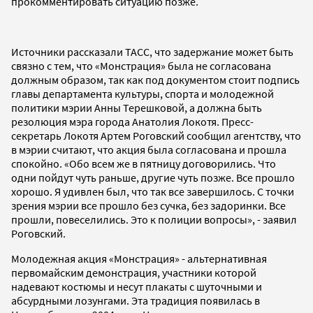
прокомментировать ситуацию позже.
Источники рассказали ТАСС, что задержание может быть
связно с тем, что «Монстрация» была не согласована
должным образом, так как под документом стоит подпись
главы департамента культуры, спорта и молодежной
политики мэрии Анны Терешковой, а должна быть
резолюция мэра города Анатолия Локотя. Пресс-
секретарь Локотя Артем Роговский сообщил агентству, что
в мэрии считают, что акция была согласована и прошла
спокойно. «Обо всем же в пятницу договорились. Что
одни пойдут чуть раньше, другие чуть позже. Все прошло
хорошо. Я удивлен был, что так все завершилось. С точки
зрения мэрии все прошло без сучка, без задоринки. Все
прошли, повеселились. Это к полиции вопросы», - заявил
Роговский.
Молодежная акция «Монстрация» - альтернативная
первомайским демонстрация, участники которой
надевают костюмы и несут плакаты с шуточными и
абсурдными лозунгами. Эта традиция появилась в