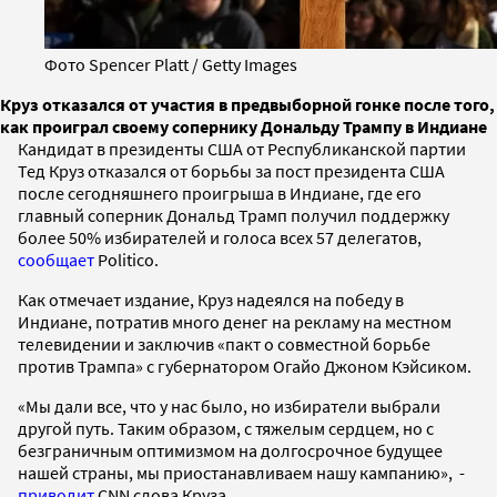
Фото Spencer Platt / Getty Images
Круз отказался от участия в предвыборной гонке после того,
как проиграл своему сопернику Дональду Трампу в Индиане
Кандидат в президенты США от Республиканской партии
Тед Круз отказался от борьбы за пост президента США
после сегодняшнего проигрыша в Индиане, где его
главный соперник Дональд Трамп получил поддержку
более 50% избирателей и голоса всех 57 делегатов,
сообщает
Politico.
Как отмечает издание, Круз надеялся на победу в
Индиане, потратив много денег на рекламу на местном
телевидении и заключив «пакт о совместной борьбе
против Трампа» с губернатором Огайо Джоном Кэйсиком.
«Мы дали все, что у нас было, но избиратели выбрали
другой путь. Таким образом, с тяжелым сердцем, но с
безграничным оптимизмом на долгосрочное будущее
нашей страны, мы приостанавливаем нашу кампанию», -
приводит
CNN слова Круза.