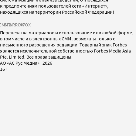
к предпочтениям пользователей сети «Интернет»,
находящихся на территории Российской Федерации)
СМИ2
SPARROW
INFOX
Перепечатка материалов и использование их в любой форме,
в том числе и в электронных СМИ, возможны только с
письменного разрешения редакции. Товарный знак Forbes
является исключительной собственностью Forbes Media Asia
Pte. Limited. Все права защищены.
AO «АС Рус Медиа»
·
2026
16+