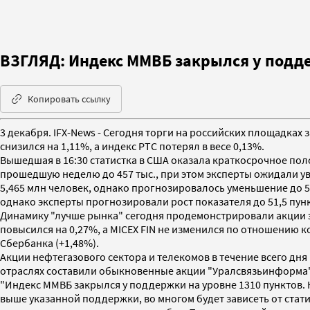
ВЗГЛЯД: Индекс ММВБ закрылся у подде
Копировать ссылку
3 декабря. IFX-News - Сегодня торги на российских площадк
снизился на 1,11%, а индекс РТС потерял в весе 0,13%.
Вышедшая в 16:30 статистка в США оказала краткосрочное по
прошедшую неделю до 457 тыс., при этом эксперты ожидали у
5,465 млн человек, однако прогнозировалось уменьшение до 5,
однако эксперты прогнозировали рост показателя до 51,5 пунк
Динамику "лучше рынка" сегодня продемонстрировали акции э
повысился на 0,27%, а MICEX FIN не изменился по отношению к
Сбербанка (+1,48%).
Акции нефтегазового сектора и телекомов в течение всего дня
отраслях составили обыкновенные акции "Уралсвязьинформа" 
"Индекс ММВБ закрылся у поддержки на уровне 1310 пунктов. 
выше указанной поддержки, во многом будет зависеть от статис