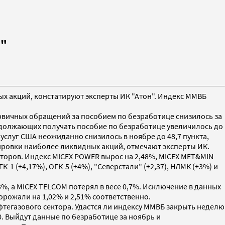
н"
ых акций, констатируют эксперты ИК "Атон". Индекс ММВБ
рвичных обращений за пособием по безработице снизилось за
одолжающих получать пособие по безработице увеличилось до
услуг США неожиданно снизилось в ноябре до 48,7 пункта,
тировки наиболее ликвидных акций, отмечают эксперты ИК.
торов. Индекс MICEX POWER вырос на 2,48%, MICEX MET&MIN
 (+4,17%), ОГК-5 (+4%), "Северстали" (+2,37), НЛМК (+3%) и
3%, а MICEX TELCOM потерял в весе 0,7%. Исключение в данных
рожали на 1,02% и 2,51% соответственно.
тегазового сектора. Удастся ли индексу ММВБ закрыть неделю
0. Выйдут данные по безработице за ноябрь и