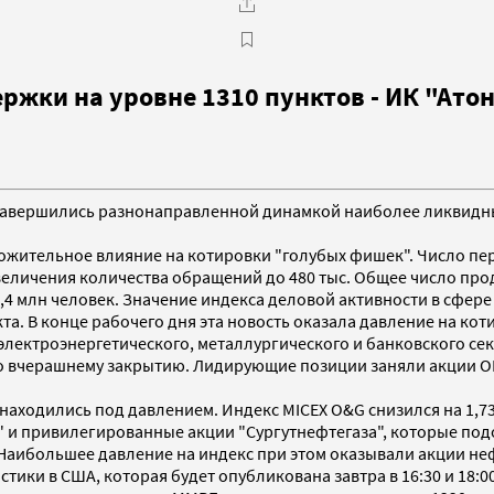
ржки на уровне 1310 пунктов - ИК "Ато
ах завершились разнонаправленной динамкой наиболее ликвидн
ложительное влияние на котировки "голубых фишек". Число пе
величения количества обращений до 480 тыс. Общее число пр
4 млн человек. Значение индекса деловой активности в сфере 
та. В конце рабочего дня эта новость оказала давление на ко
лектроэнергетического, металлургического и банковского сек
о вчерашнему закрытию. Лидирующие позиции заняли акции ОГК-1
 находились под давлением. Индекс MICEX O&G снизилcя на 1,7
и привилегированные акции "Сургутнефтегаза", которые подо
Наибольшее давление на индекс при этом оказывали акции неф
тики в США, которая будет опубликована завтра в 16:30 и 18:0