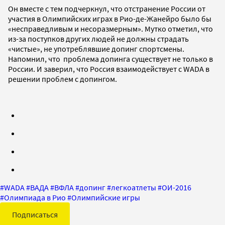
Он вместе с тем подчеркнул, что отстранение России от
участия в Олимпийских играх в Рио-де-Жанейро было бы
«несправедливым и несоразмерным». Мутко отметил, что
из-за поступков других людей не должны страдать
«чистые», не употреблявшие допинг спортсмены.
Напомнил, что проблема допинга существует не только в
России. И заверил, что Россия взаимодействует с WADA в
решении проблем с допингом.
#
WADA
#
ВАДА
#
ВФЛА
#
допинг
#
легкоатлеты
#
ОИ-2016
#
Олимпиада в Рио
#
Олимпийские игры
Подписаться