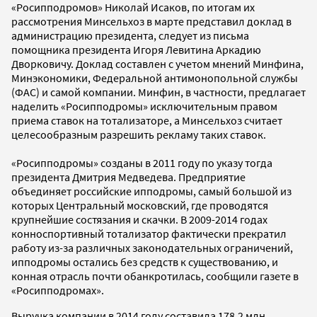
«Росипподромов» Николай Исаков, по итогам их
рассмотрения Минсельхоз в марте представил доклад в
администрацию президента, следует из письма
помощника президента Игоря Левитина Аркадию
Дворковичу. Доклад составлен с учетом мнений Минфина,
Минэкономики, Федеральной антимонопольной службы
(ФАС) и самой компании. Минфин, в частности, предлагает
наделить «Росипподромы» исключительным правом
приема ставок на тотализаторе, а Минсельхоз считает
целесообразным разрешить рекламу таких ставок.
«Росипподромы» созданы в 2011 году по указу тогда
президента Дмитрия Медведева. Предприятие
объединяет российские ипподромы, самый большой из
которых Центральный московский, где проводятся
крупнейшие состязания и скачки. В 2009-2014 годах
конноспортивный тотализатор фактически прекратил
работу из-за различных законодательных ограничений,
ипподромы остались без средств к существованию, и
конная отрасль почти обанкротилась, сообщили газете в
«Росипподромах».
Выручка компании в 2014 году составила 178,2 млн