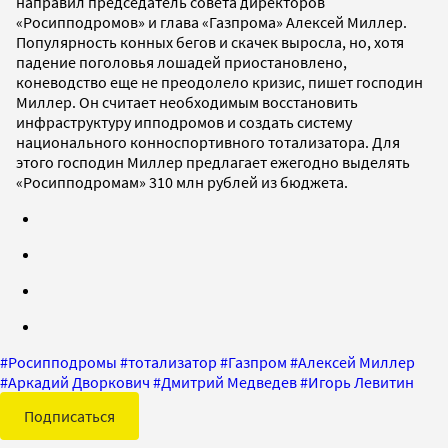
направил председатель совета директоров
«Росипподромов» и глава «Газпрома» Алексей Миллер.
Популярность конных бегов и скачек выросла, но, хотя
падение поголовья лошадей приостановлено,
коневодство еще не преодолело кризис, пишет господин
Миллер. Он считает необходимым восстановить
инфраструктуру ипподромов и создать систему
национального конноспортивного тотализатора. Для
этого господин Миллер предлагает ежегодно выделять
«Росипподромам» 310 млн рублей из бюджета.
#
Росипподромы
#
тотализатор
#
Газпром
#
Алексей Миллер
#
Аркадий Дворкович
#
Дмитрий Медведев
#
Игорь Левитин
Подписаться