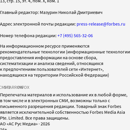
13, стр. 15, эт. 4, пом. X, ком. 1
Главный редактор: Мазурин Николай Дмитриевич
Адрес электронной почты редакции:
press-release@forbes.ru
Номер телефона редакции:
+7 (495) 565-32-06
На информационном ресурсе применяются
рекомендательные технологии (информационные технологии
предоставления информации на основе сбора,
систематизации и анализа сведений, относящихся
к предпочтениям пользователей сети «Интернет»,
находящихся на территории Российской Федерации)
СМИ2
SPARROW
INFOX
Перепечатка материалов и использование их в любой форме,
в том числе и в электронных СМИ, возможны только с
письменного разрешения редакции. Товарный знак Forbes
является исключительной собственностью Forbes Media Asia
Pte. Limited. Все права защищены.
AO «АС Рус Медиа»
·
2026
16+