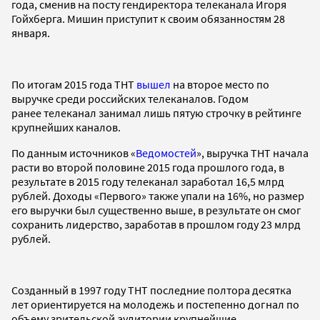
года, сменив на посту гендиректора телеканала Игоря
Гойхберга. Мишин приступит к своим обязанностям 28
января.
По итогам 2015 года ТНТ
вышел
на второе место по
выручке среди российских телеканалов. Годом
ранее телеканал занимал лишь пятую строчку в рейтинге
крупнейших каналов.
По данным источников «
Ведомостей
», выручка ТНТ начала
расти во второй половине 2015 года прошлого года, в
результате в 2015 году телеканал заработал 16,5 млрд
рублей. Доходы «Первого» также упали на 16%, но размер
его выручки был существенно выше, в результате он смог
сохранить лидерство, заработав в прошлом году 23 млрд
рублей.
Созданный в 1997 году ТНТ последние полтора десятка
лет ориентируется на молодежь и постепенно догнал по
объему зрительской аудитории крупнейшие