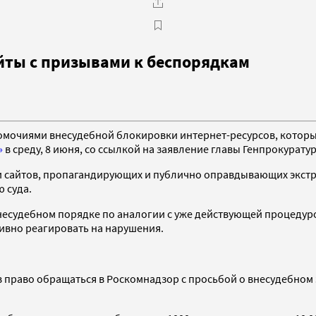
айты с призывами к беспорядкам
омочиями внесудебной блокировки интернет-ресурсов, котор
»
в среду, 8 июня, со ссылкой на заявление главы Генпрокурату
 сайтов, пропагандирующих и публично оправдывающих экстрем
 суда.
внесудебном порядке по аналогии с уже действующей процедуро
вно реагировать на нарушения.
в право обращаться в Роскомнадзор с просьбой о внесудебном