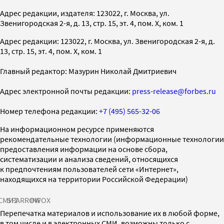
Адрес редакции, издателя: 123022, г. Москва, ул.
Звенигородская 2-я, д. 13, стр. 15, эт. 4, пом. X, ком. 1
Адрес редакции: 123022, г. Москва, ул. Звенигородская 2-я, д.
13, стр. 15, эт. 4, пом. X, ком. 1
Главный редактор: Мазурин Николай Дмитриевич
Адрес электронной почты редакции:
press-release@forbes.ru
Номер телефона редакции:
+7 (495) 565-32-06
На информационном ресурсе применяются
рекомендательные технологии (информационные технологии
предоставления информации на основе сбора,
систематизации и анализа сведений, относящихся
к предпочтениям пользователей сети «Интернет»,
находящихся на территории Российской Федерации)
СМИ2
SPARROW
INFOX
Перепечатка материалов и использование их в любой форме,
в том числе и в электронных СМИ, возможны только с