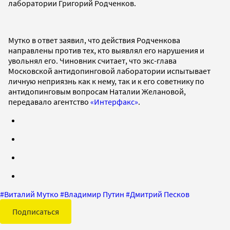
лаборатории Григорий Родченков.
Мутко в ответ заявил, что действия Родченкова
направлены против тех, кто выявлял его нарушения и
увольнял его. Чиновник считает, что экс-глава
Московской антидопинговой лаборатории испытывает
личную неприязнь как к нему, так и к его советнику по
антидопинговым вопросам Наталии Желановой,
передавало агентство
«Интерфакс»
.
#
Виталий Мутко
#
Владимир Путин
#
Дмитрий Песков
Подписаться