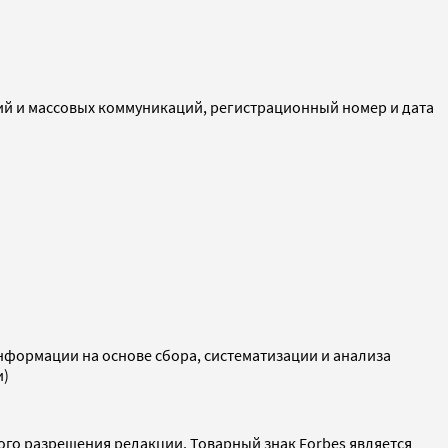
ий и массовых коммуникаций, регистрационный номер и дата
ормации на основе сбора, систематизации и анализа
и)
ого разрешения редакции. Товарный знак Forbes является