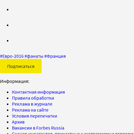
#
Евро-2016
#
фанаты
#
Франция
Подписаться
Информация:
Контактная информация
Правила обработки
Реклама в журнале
Реклама на сайте
Условия перепечатки
Архив
Вакансии в Forbes Russia
Сканер иноагентов, причастных к экстремизму и террор