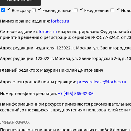
Все сразу
Еженедельная
Ежедневная
Ново
Наименование издания:
forbes.ru
Cетевое издание «
forbes.ru
» зарегистрировано Федеральной 
принятия решения о регистрации: серия Эл № ФС77-82431 от 23 
Адрес редакции, издателя: 123022, г. Москва, ул. Звенигородская 2-
Адрес редакции: 123022, г. Москва, ул. Звенигородская 2-я, д. 13, с
Главный редактор: Мазурин Николай Дмитриевич
Адрес электронной почты редакции:
press-release@forbes.ru
Номер телефона редакции:
+7 (495) 565-32-06
На информационном ресурсе применяются рекомендательные 
сведений, относящихся к предпочтениям пользователей сети 
СМИ2
SPARROW
INFOX
Перепечатка материалов и использование их в любой форме, в