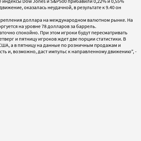
е индексы Dow Jones и S&P500 прибавили 0,22% и 0,55%
вижение, оказалась неудачной, в результате к 9.40 он
укрепления доллара на международном валютном рынке. На
ргуется на уровне 78 долларов за баррель.
таточно спокойно. При этом игроки будут пересматривать
етверг и пятницу игроков ждет две порции статистики. В
США, а в пятницу на данные по розничным продажам и
ть и, возможно, даст импульс к направленному движению", -