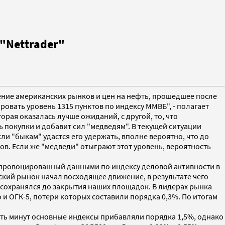
"Nettrader"
жение американских рынков и цен на нефть, прошедшее после
овать уровень 1315 пунктов по индексу ММВБ", - полагает
орая оказалась лучше ожиданий, с другой, то, что
 покупки и добавит сил "медведям". В текущей ситуации
ли "быкам" удастся его удержать, вполне вероятно, что до
в. Если же "медведи" отыграют этот уровень, вероятность
спровоцированный данными по индексу деловой активности в
кий рынок начал восходящее движение, в результате чего
и сохранялся до закрытия наших площадок. В лидерах рынка
и ОГК-5, потери которых составили порядка 0,3%. По итогам
ать минут основные индексы прибавляли порядка 1,5%, однако