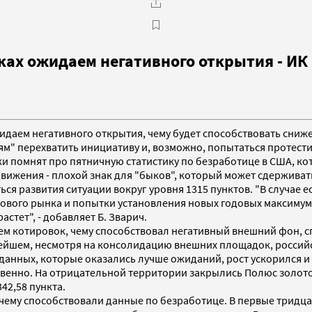
ах ожидаем негативного открытия - ИК 
ожидаем негативного открытия, чему будет способствовать сни
" перехватить инициативу и, возможно, попытаться протестир
ки помнят про пятничную статистику по безработице в США, кот
вижения - плохой знак для "быков", который может сдерживать
я развития ситуации вокруг уровня 1315 пунктов. "В случае ес
ового рынка и попытки установления новых годовых максимумо
тет", - добавляет Б. Зварич.
ем котировок, чему способствовал негативный внешний фон, 
нейшем, несмотря на консолидацию внешних площадок, российс
 данных, которые оказались лучше ожиданий, рост ускорился 
венно. На отрицательной территории закрылись Полюс золото 
42,58 пункта.
 чему способствовали данные по безработице. В первые тридц