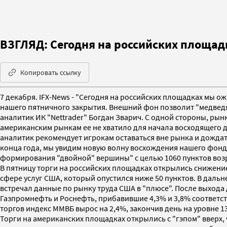
ВЗГЛЯД: Сегодня на российских площадк
Копировать ссылку
7 декабря. IFX-News - "Сегодня на российских площадках мы 
нашего пятничного закрытия. Внешний фон позволит "медведям
аналитик ИК "Nettrader" Богдан Зварич. С одной стороны, рын
американским рынкам ее не хватило для начала восходящего д
аналитик рекомендует игрокам оставаться вне рынка и дождатьс
конца года, мы увидим новую волну восхождения нашего фонд
формирования "двойной" вершины" с целью 1060 пунктов возрас
В пятницу торги на российских площадках открылись снижени
сфере услуг США, который опустился ниже 50 пунктов. В даль
встречал данные по рынку труда США в "плюсе". После выхода
Газпромнефть и Роснефть, прибавившие 4,3% и 3,8% соответст
торгов индекс ММВБ вырос на 2,4%, закончив день на уровне 13
Торги на американских площадках открылись с "гэпом" вверх,