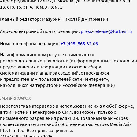
Адрес редакции: 123022, г. Москва, ул. Звенигородская 2-я, д.
13, стр. 15, эт. 4, пом. X, ком. 1
Главный редактор: Мазурин Николай Дмитриевич
Адрес электронной почты редакции:
press-release@forbes.ru
Номер телефона редакции:
+7 (495) 565-32-06
На информационном ресурсе применяются
рекомендательные технологии (информационные технологии
предоставления информации на основе сбора,
систематизации и анализа сведений, относящихся
к предпочтениям пользователей сети «Интернет»,
находящихся на территории Российской Федерации)
СМИ2
SPARROW
INFOX
Перепечатка материалов и использование их в любой форме,
в том числе и в электронных СМИ, возможны только с
письменного разрешения редакции. Товарный знак Forbes
является исключительной собственностью Forbes Media Asia
Pte. Limited. Все права защищены.
AO «АС Рус Медиа»
·
2026