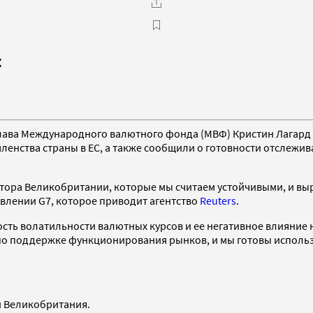
t
лава Международного валютного фонда (МВФ) Кристин Лагард в
енства страны в ЕС, а также сообщили о готовности отслежива
ора Великобритании, которые мы считаем устойчивыми, и выра
явлении G7, которое приводит агентство
Reuters
.
ость волатильности валютных курсов и ее негативное влияние
о поддержке функционирования рынков, и мы готовы использо
и Великобритания.