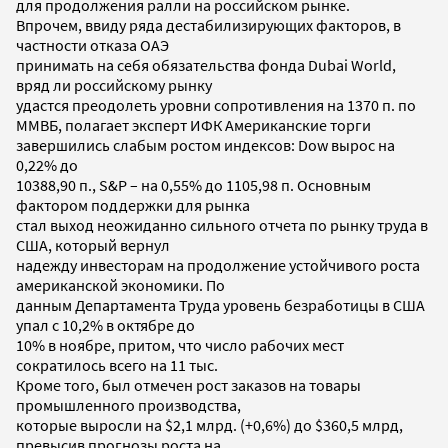
для продолжения ралли на российском рынке.
Впрочем, ввиду ряда дестабилизирующих факторов, в
частности отказа ОАЭ
принимать на себя обязательства фонда Dubai World,
вряд ли российскому рынку
удастся преодолеть уровни сопротивления на 1370 п. по
ММВБ, полагает эксперт ИФК Американские торги
завершились слабым ростом индексов: Dow вырос на
0,22% до
10388,90 п., S&P – на 0,55% до 1105,98 п. Основным
фактором поддержки для рынка
стал выход неожиданно сильного отчета по рынку труда в
США, который вернул
надежду инвесторам на продолжение устойчивого роста
американской экономики. По
данным Департамента Труда уровень безработицы в США
упал с 10,2% в октябре до
10% в ноябре, притом, что число рабочих мест
сократилось всего на 11 тыс.
Кроме того, был отмечен рост заказов на товары
промышленного производства,
которые выросли на $2,1 млрд. (+0,6%) до $360,5 млрд,
превысив прогнозы роста на