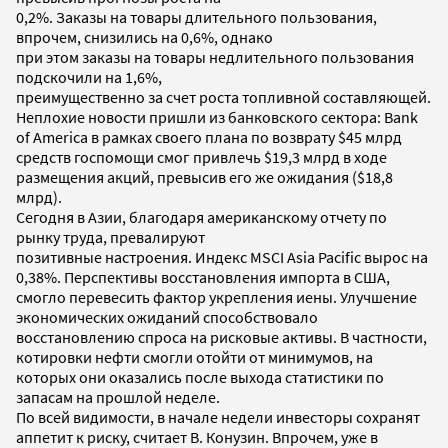
0,2%. Заказы на товары длительного пользования,
впрочем, снизились на 0,6%, однако
при этом заказы на товары недлительного пользования
подскочили на 1,6%,
преимущественно за счет роста топливной составляющей.
Неплохие новости пришли из банковского сектора: Bank
of America в рамках своего плана по возврату $45 млрд
средств госпомощи смог привлечь $19,3 млрд в ходе
размещения акций, превысив его же ожидания ($18,8
млрд).
Сегодня в Азии, благодаря американскому отчету по
рынку труда, превалируют
позитивные настроения. Индекс MSCI Asia Pacific вырос на
0,38%. Перспективы восстановления импорта в США,
смогло перевесить фактор укрепления иены. Улучшение
экономических ожиданий способствовало
восстановлению спроса на рисковые активы. В частности,
котировки нефти смогли отойти от минимумов, на
которых они оказались после выхода статистики по
запасам на прошлой неделе.
По всей видимости, в начале недели инвесторы сохранят
аппетит к риску, считает В. Конузин. Впрочем, уже в