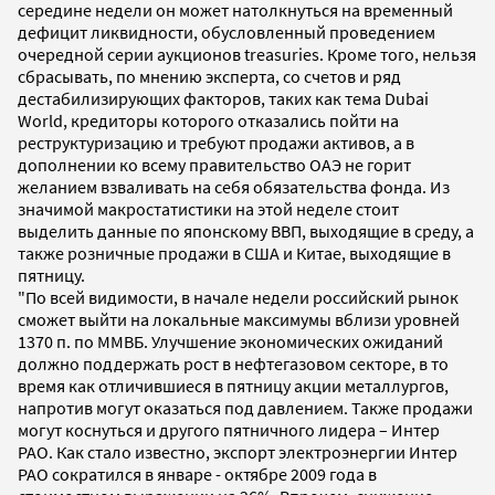
середине недели он может натолкнуться на временный
дефицит ликвидности, обусловленный проведением
очередной серии аукционов treasuries. Кроме того, нельзя
сбрасывать, по мнению эксперта, со счетов и ряд
дестабилизирующих факторов, таких как тема Dubai
World, кредиторы которого отказались пойти на
реструктуризацию и требуют продажи активов, а в
дополнении ко всему правительство ОАЭ не горит
желанием взваливать на себя обязательства фонда. Из
значимой макростатистики на этой неделе стоит
выделить данные по японскому ВВП, выходящие в среду, а
также розничные продажи в США и Китае, выходящие в
пятницу.
"По всей видимости, в начале недели российский рынок
сможет выйти на локальные максимумы вблизи уровней
1370 п. по ММВБ. Улучшение экономических ожиданий
должно поддержать рост в нефтегазовом секторе, в то
время как отличившиеся в пятницу акции металлургов,
напротив могут оказаться под давлением. Также продажи
могут коснуться и другого пятничного лидера – Интер
РАО. Как стало известно, экспорт электроэнергии Интер
РАО сократился в январе - октябре 2009 года в