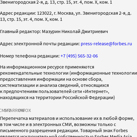
Звенигородская 2-я, д. 13, стр. 15, эт. 4, пом. X, ком. 1
Адрес редакции: 123022, г. Москва, ул. Звенигородская 2-я, д.
13, стр. 15, эт. 4, пом. X, ком. 1
Главный редактор: Мазурин Николай Дмитриевич
Адрес электронной почты редакции:
press-release@forbes.ru
Номер телефона редакции:
+7 (495) 565-32-06
На информационном ресурсе применяются
рекомендательные технологии (информационные технологии
предоставления информации на основе сбора,
систематизации и анализа сведений, относящихся
к предпочтениям пользователей сети «Интернет»,
находящихся на территории Российской Федерации)
СМИ2
SPARROW
INFOX
Перепечатка материалов и использование их в любой форме,
в том числе и в электронных СМИ, возможны только с
письменного разрешения редакции. Товарный знак Forbes
является исключительной собственностью Forbes Media Asia