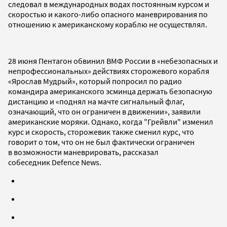
следовал в международных водах постоянным курсом и
скоростью и какого-либо опасного маневрирования по
отношению к американскому кораблю не осуществлял.
28 июня Пентагон обвинил ВМФ России в «небезопасных и
непрофессиональных» действиях сторожевого корабля
«Ярослав Мудрый», который
попросил по радио
командира американского эсминца держать безопасную
дистанцию и
«
поднял на мачте сигнальный флаг,
означающий, что он ограничен в движении
»
, заявили
американские моряки.
Однако, когда "Грейвли" изменил
курс и скорость, сторожевик также сменил курс, что
говорит о том, что он не был фактически ограничен
в возможности маневрировать, рассказал
собеседник
Defence News.