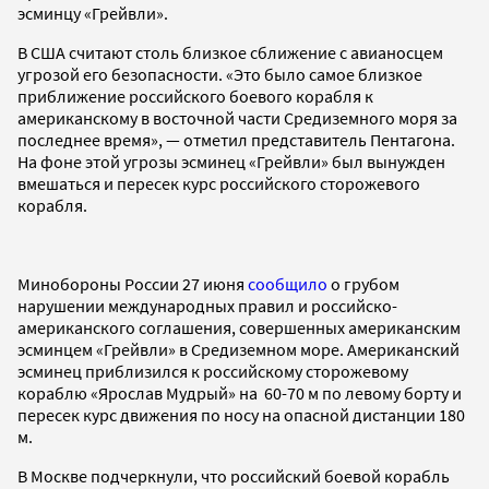
эсминцу
«
Грейвли
»
.
В США считают столь близкое сближение с авианосцем
угрозой его безопасности.
«
Это было самое близкое
приближение российского боевого корабля к
американскому в восточной части Средиземного моря за
последнее время
»
,
— отметил представитель Пентагона.
На фоне этой угрозы эсминец «Грейвли» был вынужден
вмешаться и пересек курс российского сторожевого
корабля.
Минобороны России 27 июня
сообщило
о грубом
нарушении международных правил и российско-
американского соглашения, совершенных американским
эсминцем «Грейвли» в Средиземном море. Американский
эсминец приблизился к российскому сторожевому
кораблю «Ярослав Мудрый» на 60-70 м по левому борту и
пересек курс движения по носу на опасной дистанции 180
м.
В Москве подчеркнули, что российский боевой корабль