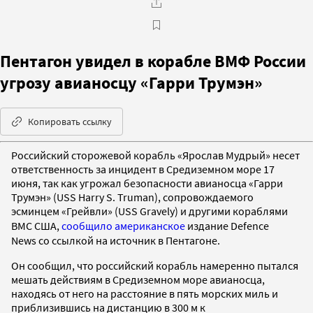
Пентагон увидел в корабле ВМФ России
угрозу авианосцу «Гарри Трумэн»
Копировать ссылку
Российский сторожевой корабль «Ярослав Мудрый» несет
ответственность за инцидент в Средиземном море 17
июня, так как угрожал безопасности авианосца «Гарри
Трумэн» (USS Harry S. Truman)
, сопровождаемого
эсминцем
«
Грейвли
»
(
USS Gravely)
и другими кораблями
ВМС США,
сообщило
американское
издание
Defence
News
со ссылкой на источник в Пентагоне.
Он сообщил, что российский корабль
намеренно пытался
мешать действиям в Средиземном море авианосца,
находясь от него на расстояние в пять морских миль и
приблизившись на дистанцию в 300 м к