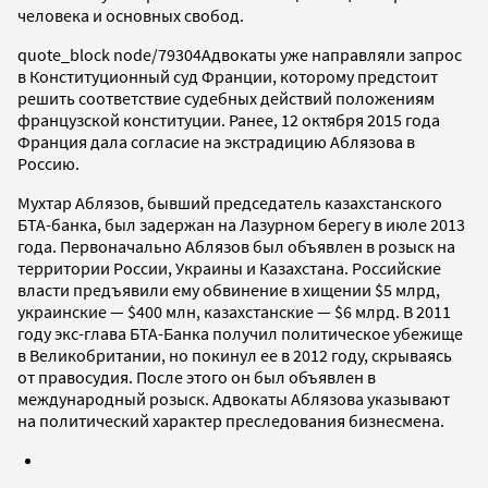
человека и основных свобод.
quote_block node/79304
Адвокаты уже направляли запрос
в Конституционный суд Франции, которому предстоит
решить соответствие судебных действий положениям
французской конституции.
Ранее, 12 октября 2015 года
Франция дала согласие на экстрадицию Аблязова в
Россию.
Мухтар Аблязов, бывший председатель казахстанского
БТА-банка, был задержан на Лазурном берегу в июле 2013
года. Первоначально Аблязов был объявлен в розыск на
территории России, Украины и Казахстана. Российские
власти предъявили ему обвинение в хищении $5 млрд,
украинские — $400 млн, казахстанские — $6 млрд. В 2011
году экс-глава БТА-Банка получил политическое убежище
в Великобритании, но покинул ее в 2012 году, скрываясь
от правосудия. После этого он был объявлен в
международный розыск. Адвокаты Аблязова указывают
на политический характер преследования бизнесмена.