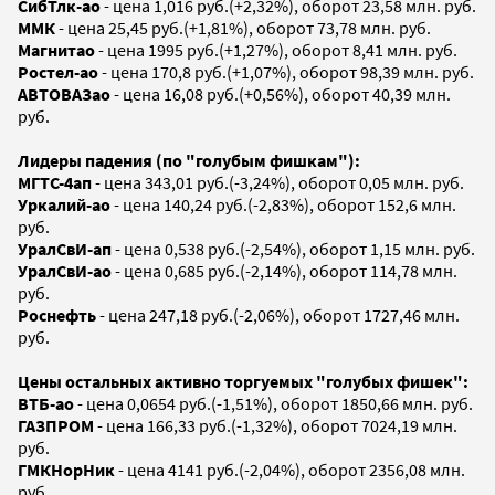
СибТлк-ао
- цена 1,016 руб.(+2,32%), оборот 23,58 млн. руб.
ММК
- цена 25,45 руб.(+1,81%), оборот 73,78 млн. руб.
Магнитао
- цена 1995 руб.(+1,27%), оборот 8,41 млн. руб.
Ростел-ао
- цена 170,8 руб.(+1,07%), оборот 98,39 млн. руб.
АВТОВАЗао
- цена 16,08 руб.(+0,56%), оборот 40,39 млн.
руб.
Лидеры падения (по "голубым фишкам"):
МГТС-4ап
- цена 343,01 руб.(-3,24%), оборот 0,05 млн. руб.
Уркалий-ао
- цена 140,24 руб.(-2,83%), оборот 152,6 млн.
руб.
УралСвИ-ап
- цена 0,538 руб.(-2,54%), оборот 1,15 млн. руб.
УралСвИ-ао
- цена 0,685 руб.(-2,14%), оборот 114,78 млн.
руб.
Роснефть
- цена 247,18 руб.(-2,06%), оборот 1727,46 млн.
руб.
Цены остальных активно торгуемых "голубых фишек":
ВТБ-ао
- цена 0,0654 руб.(-1,51%), оборот 1850,66 млн. руб.
ГАЗПРОМ
- цена 166,33 руб.(-1,32%), оборот 7024,19 млн.
руб.
ГМКНорНик
- цена 4141 руб.(-2,04%), оборот 2356,08 млн.
руб.