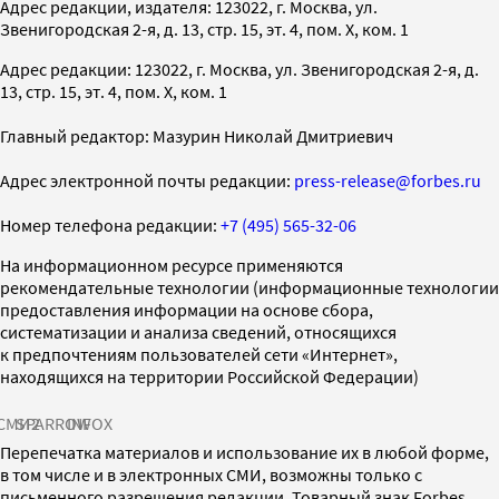
Адрес редакции, издателя: 123022, г. Москва, ул.
Звенигородская 2-я, д. 13, стр. 15, эт. 4, пом. X, ком. 1
Адрес редакции: 123022, г. Москва, ул. Звенигородская 2-я, д.
13, стр. 15, эт. 4, пом. X, ком. 1
Главный редактор: Мазурин Николай Дмитриевич
Адрес электронной почты редакции:
press-release@forbes.ru
Номер телефона редакции:
+7 (495) 565-32-06
На информационном ресурсе применяются
рекомендательные технологии (информационные технологии
предоставления информации на основе сбора,
систематизации и анализа сведений, относящихся
к предпочтениям пользователей сети «Интернет»,
находящихся на территории Российской Федерации)
СМИ2
SPARROW
INFOX
Перепечатка материалов и использование их в любой форме,
в том числе и в электронных СМИ, возможны только с
письменного разрешения редакции. Товарный знак Forbes