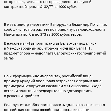
не признал, заявляя о несправедливости текущей
контрактной цены в $132,77 за 1000 куб.м.
В мае министр энергетики Белоруссии Владимир Потупчик
сообщил, что при расчете по принципу равнодоходности
Минск платил бы по $73 за 1000 кубометров.
В начале мая «Газпром трансгаз Беларусь» подал иск
в Международный арбитражный суд при БелТПП ,
предмет спора — недоплата белорусских госпредприятий
за газ.
По информации «Коммерсанта», российский вице-
премьер Аркадий Дворкович встречался с первым вице-
премьером Белоруссии Василием Матюшевским. В ходе
встречи политики предварительно договорились
о решении проблем.
Белоруссия же обязалась погасить долг за газ, после чего
российская сторона возобновит поставки нефти